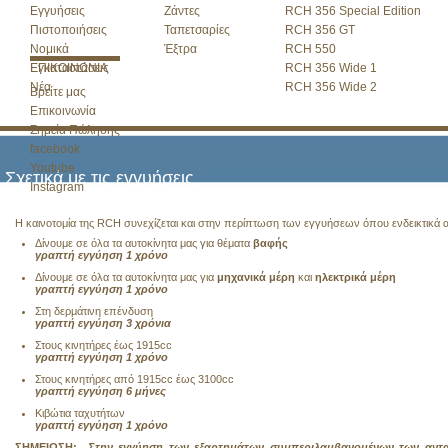
Εγγυήσεις
Ζάντες
RCH 356 Special Edition
Πιστοποιήσεις
Ταπετσαρίες
RCH 356 GT
Νομικά
Έξτρα
RCH 550
Εγκαταστάσεις
ΕΠΙΚΟΙΝΩΝΙΑ
RCH 356 Wide 1
Νέα
RCH 356 Wide 2
Βρείτε μας
Επικοινωνία
Σημεία Πώλησης
facebook
Youtube
Σχετικά με τις εγγυήσεις
Instagram
Η καινοτομία της RCH συνεχίζεται και στην περίπτωση των εγγυήσεων όπου ενδεικτικά α
Δίνουμε σε όλα τα αυτοκίνητα μας για θέματα
βαφής
γραπτή εγγύηση 1 χρόνο
Δίνουμε σε όλα τα αυτοκίνητα μας για
μηχανικά μέρη
και
ηλεκτρικά μέρη
γραπτή εγγύηση 1 χρόνo
Στη δερμάτινη επένδυση
γραπτή εγγύηση 3 χρόνια
Στους κινητήρες έως 1915cc
γραπτή εγγύηση 1 χρόνο
Στους κινητήρες από 1915cc έως 3100cc
γραπτή εγγύηση 6 μήνες
Κιβώτια ταχυτήτων
γραπτή εγγύηση 1 χρόνο
ΣΗΜΕΙΩΣΗ:
Στην εγγύηση των εξαρτημάτων συμπεριλαμβανομένων των ανταλ